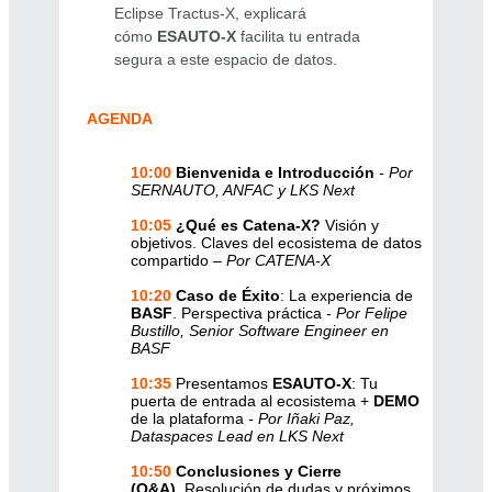
Eclipse Tractus-X, explicará
cómo
ESAUTO-X
facilita tu entrada
segura a este espacio de datos.
AGENDA
10:00
Bienvenida e Introducción
- Por
SERNAUTO, ANFAC y LKS Next
10:05
¿Qué es Catena-X?
Visión y
objetivos. Claves del ecosistema de datos
compartido
– Por CATENA-X
10:20
Caso de Éxito
: La experiencia de
BASF
. Perspectiva práctica -
Por Felipe
Bustillo, Senior Software Engineer en
BASF
10:35
Presentamos
ESAUTO-X
: Tu
puerta de entrada al ecosistema +
DEMO
de la plataforma
- Por Iñaki Paz,
Dataspaces Lead en LKS Next
10:50
Conclusiones y Cierre
(Q&A)
. Resolución de dudas y próximos